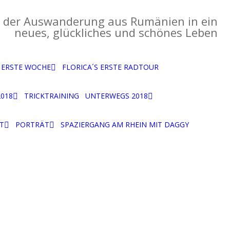
 der Auswanderung aus Rumänien in ein
neues, glückliches und schönes Leben
S ERSTE WOCHE
FLORICA´S ERSTE RADTOUR
TEN ÜBUNGEN
2018
TRICKTRAINING
UNTERWEGS 2018
E FREILAUF
WAS MAN SONST SO
 2017
UNTERWEGS NOCH MACHT
T
PORTRÄT
SPAZIERGANG AM RHEIN MIT DAGGY
2017
PORTRÄT AM BALDENEYSEE
14.01.2018
STADTGARTEN STEELE
SCHLEUSE GELSENKIRCHEN
LANDSCHAFTSPARK
DUISBURG
UHLENHORSTWALD
ROTBACHTAL 23.10.2016