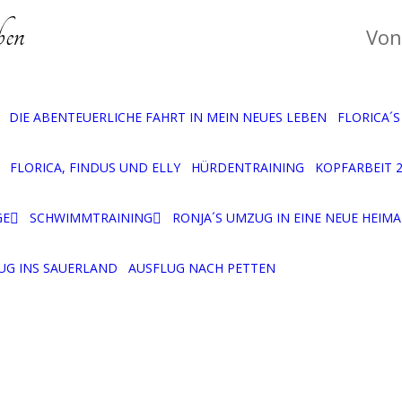
ben
Von
DIE ABENTEUERLICHE FAHRT IN MEIN NEUES LEBEN
FLORICA´
DIE ERS
FLORICA, FINDUS UND ELLY
HÜRDENTRAINING
KOPFARBEIT 
DER ERST
KOPFARBEIT
GE
SCHWIMMTRAINING
RONJA´S UMZUG IN EINE NEUE HEIMA
RONJA IN BOCHUM-
MÜLHEIM, STYRUMER AUE
DAHLHAUSEN
UG INS SAUERLAND
AUSFLUG NACH PETTEN
,